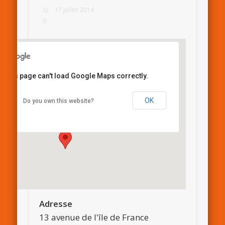
17 juillet 2014
This page can't load Google Maps correctly.
Maison de quartier Nelson Mandela
OK
Do you own this website?
13 avenue de l'île de France - Besançon
Details
Adresse
13 avenue de l'île de France