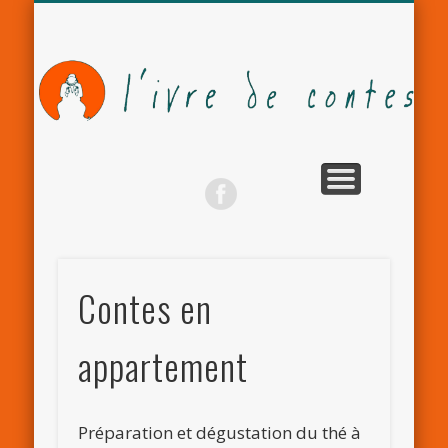
LES 4 FANTASTIQUES
LES COMPAGNONS
LE MONDE ARABE
LA COMPAGNIE
LES ATELIERS
NEWSLETTER
ACTUALITÉS
CONTACT
MÉDIAS
Contes en
appartement
Préparation et dégustation du thé à