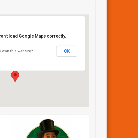
can't load Google Maps correctly.
Chapelle St Jean
OK
u own this website?
Grand Rue - Mulhouse
Details