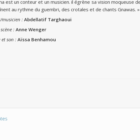
eha est un conteur et un musicien. il égrène sa vision moqueuse d
înent au rythme du guembri, des crotales et de chants Gnawas. »
/musicien
:
Abdellatif Targhaoui
 scène
:
Anne Wenger
 et son
:
Aïssa Benhamou
ntes