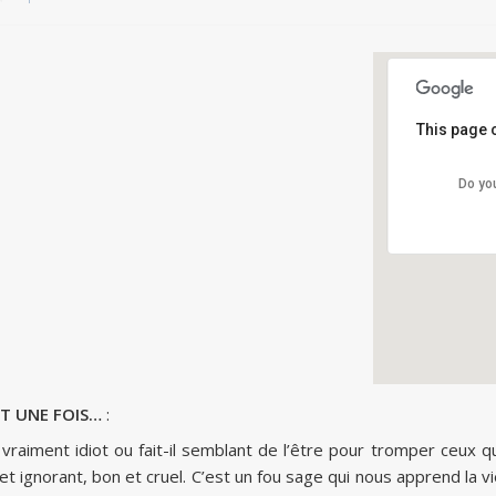
This page 
Gr
Do yo
Dar
Det
IT UNE FOIS…
:
l vraiment idiot ou fait-il semblant de l’être pour tromper ceux qu’i
et ignorant, bon et cruel. C’est un fou sage qui nous apprend la vi