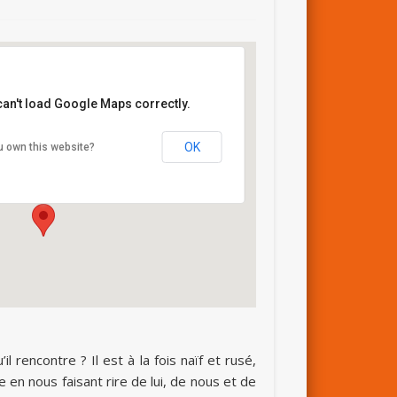
can't load Google Maps correctly.
oupe scolaire Toussna
OK
u own this website?
te Ourika - Marrakech
ails
l rencontre ? Il est à la fois naïf et rusé,
e en nous faisant rire de lui, de nous et de