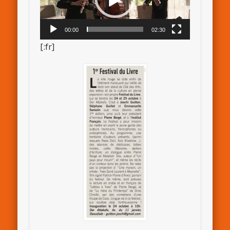
00:00
02:30
[:fr]