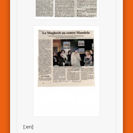
[:en]