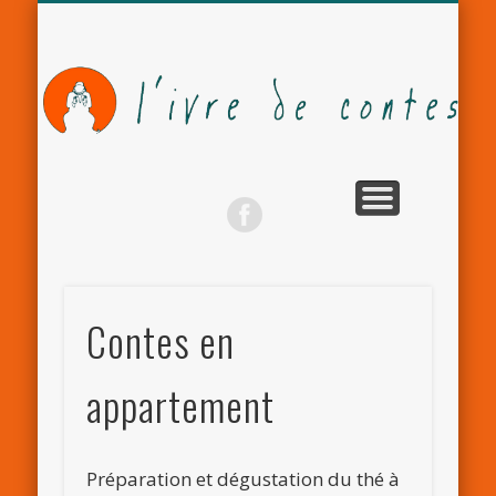
LES 4 FANTASTIQUES
LES COMPAGNONS
LE MONDE ARABE
LA COMPAGNIE
LES ATELIERS
NEWSLETTER
ACTUALITÉS
CONTACT
MÉDIAS
Contes en
appartement
Préparation et dégustation du thé à