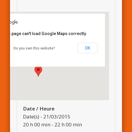
This page can't load Google Maps correctly.
Bibliothèque
OK
Do you own this website?
13, rue de la Paix - Riedisheim
Details
Date / Heure
Date(s) - 21/03/2015
20 h 00 min - 22 h 00 min