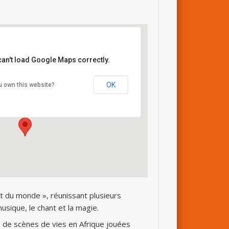
can't load Google Maps correctly.
etit Kursaal
OK
u own this website?
ace du Théâtre - Besançon
ils
t du monde », réunissant plusieurs
musique, le chant et la magie.
 de scènes de vies en Afrique jouées