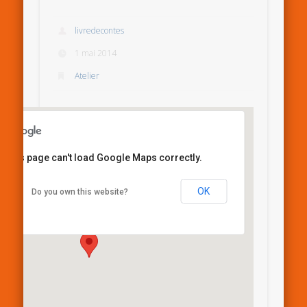
livredecontes
1 mai 2014
Atelier
This page can't load Google Maps correctly.
Riad Lalla Aazouna
OK
Do you own this website?
el moukef - Marrakech
Details